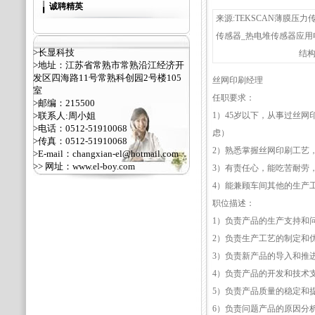
诚聘精英
来源:TEKSCAN薄膜压力
传感器_热电堆传感器应用
>长显科技
结构
>地址：江苏省常熟市常熟沿江经济开
发区四海路11号常熟科创园2号楼105
丝网印刷经理
室
任职要求：
>邮编：215500
>联系人:周小姐
1）45岁以下，从事过丝
>电话：0512-51910068
虑）
>传真：0512-51910068
2）熟悉掌握丝网印刷工艺
>E-mail：changxian-el@hotmail.com
>> 网址：
www.el-boy.com
3）有责任心，能吃苦耐劳
4）能兼顾车间其他的生产
职位描述：
1）负责产品的生产支持和
2）负责生产工艺的制定和
3）负责新产品的导入和推
4）负责产品的开发和技术
5）负责产品质量的稳定和
6）负责问题产品的原因分