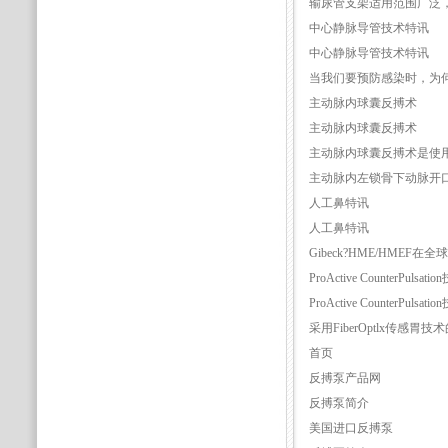
输尿管支架适用范围广泛
中心静脉导管技术特讯
中心静脉导管技术特讯
当我们要预防感染时，为
主动脉内球囊反搏术
主动脉内球囊反搏术
主动脉内球囊反搏术是使
主动脉内左锁骨下动脉开
人工鼻特讯
人工鼻特讯
Gibeck?HME/HM
ProActive CounterPulsat
ProActive CounterPulsat
采用FiberOptlx传感胃技
首页
反搏泵产品网
反搏泵简介
美国进口反搏泵