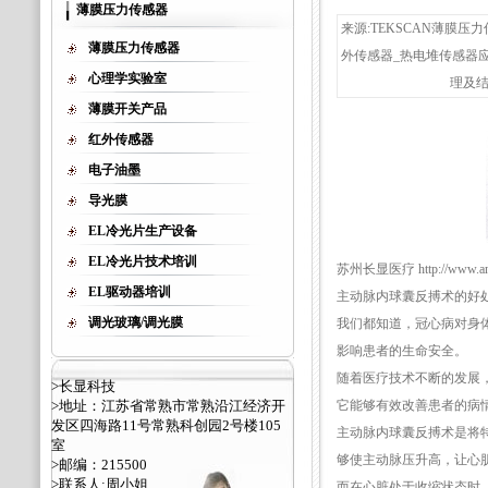
薄膜压力传感器
来源:TEKSCAN薄膜压力
薄膜压力传感器
外传感器_热电堆传感器
心理学实验室
理及结
薄膜开关产品
红外传感器
电子油墨
导光膜
EL冷光片生产设备
EL冷光片技术培训
苏州长显医疗 http://www.ant
EL驱动器培训
主动脉内球囊反搏术的好
调光玻璃/调光膜
我们都知道，冠心病对身
影响患者的生命安全。
随着医疗技术不断的发展
>长显科技
>地址：江苏省常熟市常熟沿江经济开
它能够有效改善患者的病
发区四海路11号常熟科创园2号楼105
主动脉内球囊反搏术是将
室
够使主动脉压升高，让心
>邮编：215500
>联系人:周小姐
而在心脏处于收缩状态时