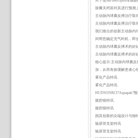
对于使用FiberOptix传感器
脉瓣关闭前对其进行预测,
主动脉内球囊反搏治疗取
主动脉内球囊反搏治疗取
我们推出的创新主动脉内球囊反
间帮您确定充气时机，即使
主动脉内球囊反搏术的好
主动脉内球囊反搏术的好
核心提示:主动脉内球囊
加，从而有效缓解患者心
雾化产品特讯
雾化产品特讯
HUDSONRCI?Aqu
腹腔镜特讯
腹腔镜特讯
因其创新的尖端设计与独特的
输尿管支架特讯
输尿管支架特讯