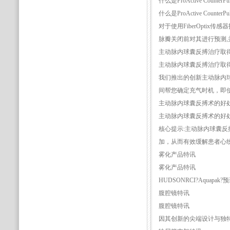
什么是ProActive CounterPu
什么是ProActive CounterPu
对于使用FiberOptix传感器
脉瓣关闭前对其进行预测,
主动脉内球囊反搏治疗取
主动脉内球囊反搏治疗取
我们推出的创新主动脉内球囊反
间帮您确定充气时机，即使
主动脉内球囊反搏术的好
主动脉内球囊反搏术的好
核心提示:主动脉内球囊
加，从而有效缓解患者心
雾化产品特讯
雾化产品特讯
HUDSONRCI?Aqu
腹腔镜特讯
腹腔镜特讯
因其创新的尖端设计与独特的