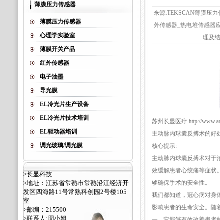
薄膜压力传感器
来源:TEKSCAN薄膜压力
薄膜压力传感器
外传感器_热电堆传感器
心理学实验室
理及结
薄膜开关产品
红外传感器
电子油墨
导光膜
EL冷光片生产设备
EL冷光片技术培训
苏州长显医疗 http://www.ant
EL驱动器培训
主动脉内球囊反搏术的好
调光玻璃/调光膜
核心提示:
主动脉内球囊反搏术对于
效缓解患者心绞痛等症状
>长显科技
>地址：江苏省常熟市常熟沿江经济开
够确保手术的安全性。
发区四海路11号常熟科创园2号楼105
我们都知道，冠心病对身
室
影响患者的生命安全。随
>邮编：215500
>联系人:周小姐
一。它能够有效改善患者