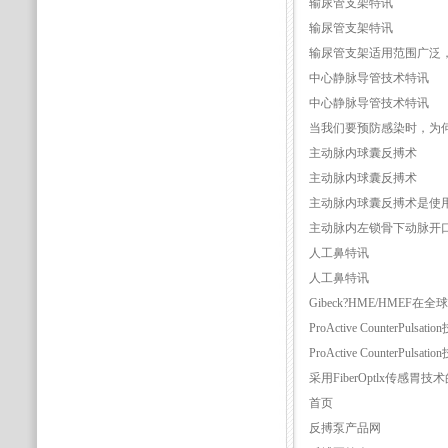
输尿管支架特讯
输尿管支架特讯
输尿管支架适用范围广泛
中心静脉导管技术特讯
中心静脉导管技术特讯
当我们要预防感染时，为
主动脉内球囊反搏术
主动脉内球囊反搏术
主动脉内球囊反搏术是使
主动脉内左锁骨下动脉开
人工鼻特讯
人工鼻特讯
Gibeck?HME/HM
ProActive CounterPulsat
ProActive CounterPulsat
采用FiberOptlx传感胃技
首页
反搏泵产品网