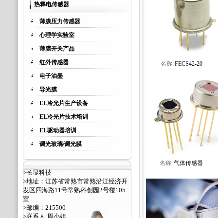
热释电传感器
薄膜压力传感器
心理学实验室
薄膜开关产品
红外传感器
名称:
FECS42-20
电子油墨
导光膜
EL冷光片生产设备
EL冷光片技术培训
EL驱动器培训
调光玻璃/调光膜
名称:
气体传感器
>长显科技
>地址：江苏省常熟市常熟沿江经济开
发区四海路11号常熟科创园2号楼105
室
>邮编：215500
>联系人:周小姐